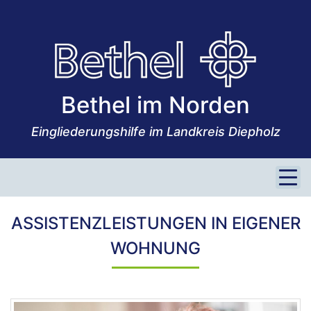
TAFF IN SULINGEN
Tagesstätte
Assistenzleistungen in eigener Wohnung
Bethel im Norden
Möbelkaufhaus Hin & Weg
Integrationsberatung
Eingliederungshilfe im Landkreis Diepholz
LAGE & UMGEBUNG
KONTAKT
ASSISTENZLEISTUNGEN IN EIGENER
WOHNUNG