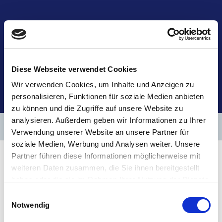
TAFF IN SULINGEN
Tagesstätte
Assistenzleistungen in eigener Wohnung
Diese Webseite verwendet Cookies
Bethel im Norden
Möbelkaufhaus Hin & Weg
Wir verwenden Cookies, um Inhalte und Anzeigen zu
Integrationsberatung
Eingliederungshilfe im Landkreis Diepholz
personalisieren, Funktionen für soziale Medien anbieten
LAGE & UMGEBUNG
zu können und die Zugriffe auf unsere Website zu
analysieren. Außerdem geben wir Informationen zu Ihrer
KONTAKT
Verwendung unserer Website an unsere Partner für
soziale Medien, Werbung und Analysen weiter. Unsere
Partner führen diese Informationen möglicherweise mit
weiteren Daten zusammen, die Sie ihnen bereitgestellt
haben oder die sie im Rahmen Ihrer Nutzung der Dienste
gesammelt haben.
Einwilligungsauswahl
Notwendig